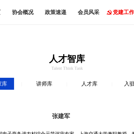
页
协会概况
政策速递
会员风采
党建工
人才智库
Talent Think Tank
家库
讲师库
人才库
入
|
|
|
张建军
部电子商务进农村综合示范评审专家，上海交通大学兼职教授。