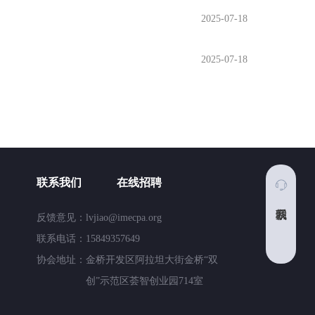
2025-07-18
2025-07-18
联系我们
在线招聘
反馈意见：
lvjiao@imecpa.org
联系电话：
15849357649
协会地址：
金桥开发区阿拉坦大街金桥“双
创”示范区荟智创业园714室