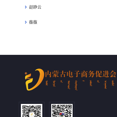
赵静云
薇薇